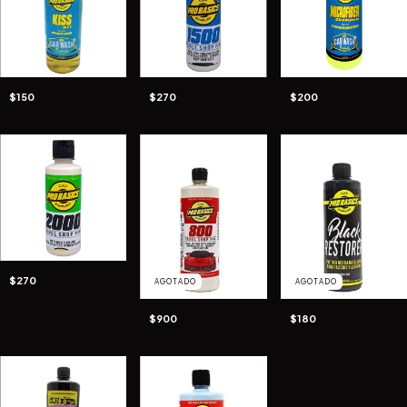
$150
$270
$200
$270
AGOTADO
AGOTADO
$900
$180