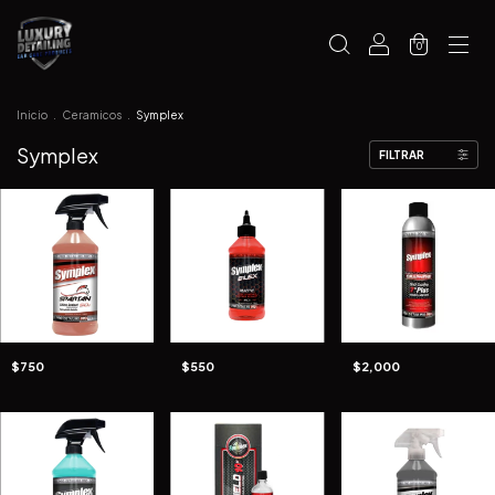
0
Inicio
.
Ceramicos
.
Symplex
Symplex
FILTRAR
$750
$550
$2,000