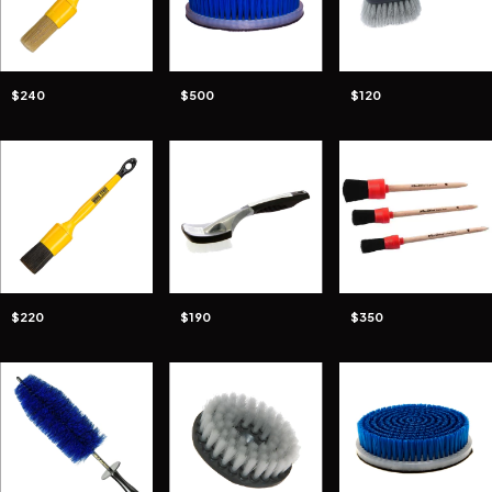
$240
$500
$120
$220
$190
$350