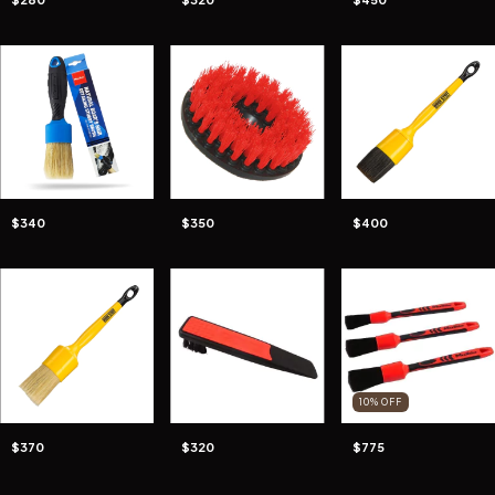
$340
$350
$400
10
%
OFF
$370
$320
$775