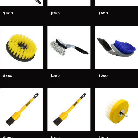
$800
$350
$500
$350
$250
$250
$280
$320
$450