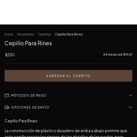
Inicio
.
Accesorios
.
Cepillos
.
Cepillo Para Rines
Cepillo Para Rines
$250
24
meses de
$14.67
MÉTODOS DE PAGO
OPCIONES DE ENVÍO
Cepillo Para Rines
La construcción de plástico duradero de arriba a abajo permite que
este cepillo resista los rigores de los detalles de las ruedas, pero