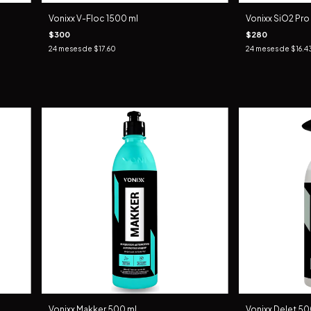
Vonixx V-Floc 1500 ml
Vonixx SiO2 Pro
$300
$280
24
meses de
$17.60
24
meses de
$16.4
Vonixx Makker 500 ml
Vonixx Delet 50