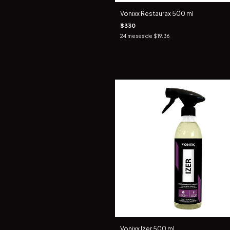
Vonixx Restaurax 500 ml
$330
24
meses de
$19.36
Vonixx Izer 500 ml