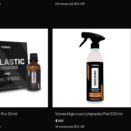
1
24
meses de
$14.08
 Pro 50 ml
Vonixx Higicouro Limpiador Piel 500 ml
$150
1
18
meses de
$10.88