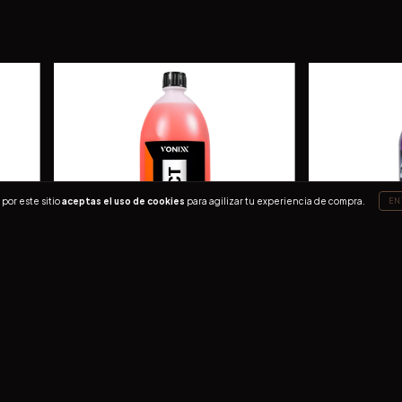
por este sitio
aceptas el uso de cookies
para agilizar tu experiencia de compra.
EN
500 ml
Vonixx Impact 1500 ml
Vintexx Alumax 1
$220
$180
24
meses de
$12.91
24
meses de
$10.5