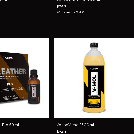
$240
24
meses de
$14.08
r Pro 50 ml
Vonixx V-mol 1500 ml
$240