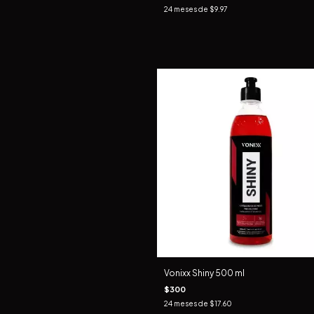
24
meses de
$9.97
Vonixx Shiny 500 ml
$300
24
meses de
$17.60