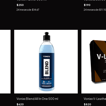
$250
$190
24
meses de
$14.67
24
meses de
$11.15
Vonixx Blend All In One 500 ml
Vonixx V-Leathe
$620
$820