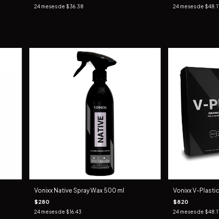
24
meses de
$36.38
24
meses de
$48.1
Vonixx Native Spray Wax 500 ml
Vonixx V-Plastic
$280
$820
24
meses de
$16.43
24
meses de
$48.1