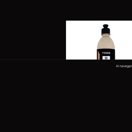
Al navegar 
Vonixx Hidrocouro Hidratador Piel 
$220
24
meses de
$12.91