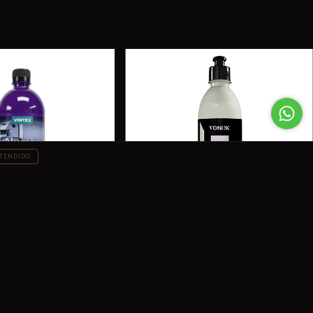
TENDIDO
 Lt
Vonixx V10 500 ml
$260
6
24
meses de
$15.26