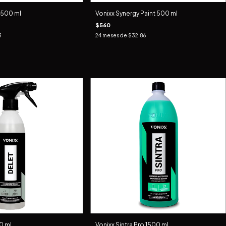
 500 ml
Vonixx Synergy Paint 500 ml
$560
3
24
meses de
$32.86
0 ml
Vonixx Sintra Pro 1500 ml