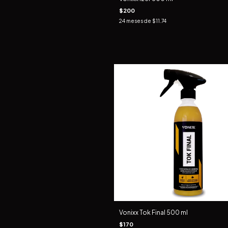
$200
24
meses de
$11.74
Vonixx Tok Final 500 ml
$170