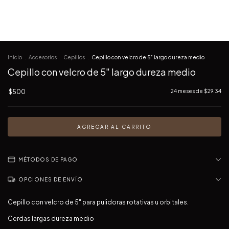
Inicio
.
Accesorios
.
Cepillos
.
Cepillo con velcro de 5" largo dureza medio
Cepillo con velcro de 5" largo dureza medio
$500
24
meses de
$29.34
MÉTODOS DE PAGO
OPCIONES DE ENVÍO
Cepillo con velcro de 5" para pulidoras rotativas u orbitales.
Cerdas largas dureza medio