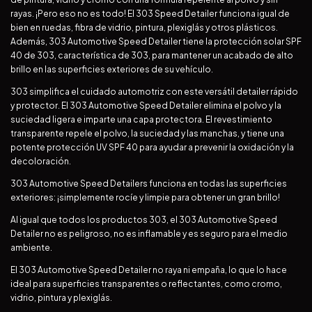
rayas. ¡Pero eso no es todo! El 303 Speed Detailer funciona igual de
bien en ruedas, fibra de vidrio, pintura, plexiglás y otros plásticos.
Además, 303 Automotive Speed Detailer tiene la protección solar SPF
40 de 303, característica de 303, para mantener un acabado de alto
brillo en las superficies exteriores de su vehículo.
303 simplifica el cuidado automotriz con este versátil detailer rápido
y protector. El 303 Automotive Speed Detailer elimina el polvo y la
suciedad ligera e imparte una capa protectora. El revestimiento
transparente repele el polvo, la suciedad y las manchas, y tiene una
potente protección UV SPF 40 para ayudar a prevenir la oxidación y la
decoloración.
303 Automotive Speed Detailers funciona en todas las superficies
exteriores: ¡simplemente rocíe y limpie para obtener un gran brillo!
Al igual que todos los productos 303, el 303 Automotive Speed
Detailer no es peligroso, no es inflamable y es seguro para el medio
ambiente.
El 303 Automotive Speed Detailer no raya ni empaña, lo que lo hace
ideal para superficies transparentes o reflectantes, como cromo,
vidrio, pintura y plexiglás.