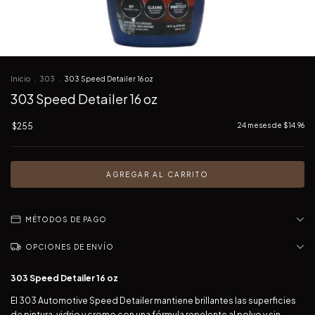
Inicio
.
303
.
303 Speed Detailer 16 oz
303 Speed Detailer 16 oz
$255
24
meses de
$14.96
MÉTODOS DE PAGO
OPCIONES DE ENVÍO
303 Speed Detailer 16 oz
El 303 Automotive Speed Detailer mantiene brillantes las superficies
de pintura, vidrio y cromo con una fórmula repelente al polvo y sin