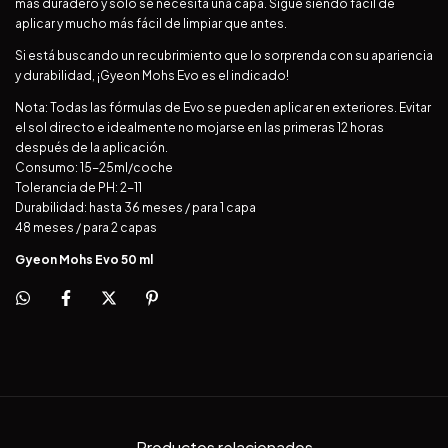
más duradero y solo se necesita una capa. Sigue siendo fácil de
aplicar y mucho más fácil de limpiar que antes.
Si está buscando un recubrimiento que lo sorprenda con su apariencia
y durabilidad, ¡Gyeon Mohs Evo es el indicado!
Nota: Todas las fórmulas de Evo se pueden aplicar en exteriores. Evitar
el sol directo e idealmente no mojarse en las primeras 12 horas
después de la aplicación.
Consumo: 15-25ml/coche
Tolerancia de PH: 2-11
Durabilidad: hasta 36 meses / para 1 capa
48 meses / para 2 capas
Gyeon Mohs Evo 50 ml
Productos relacionados