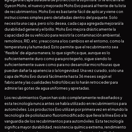
Gyeon Mohs, el nuevo y mejorado Mohs Evo pasará al frente de tu lista
de recubrimientos. Mohs Evo es bastante fácil de aplicar y viene con
instrucciones simples pero detalladas dentro del paquete. Solo
necesita una capa, pero si lo desea, cada capa agregada mejorará la
durabilidad general y el brillo. Mohs Evo mejora drásticamente la
capacidad de su vehículo para resistir la contaminación ambiental,
remolinos, RID, etc. y reacciona a los cambios en el entorno, como la
temperatura y la humedad. Esto permite que el recubrimiento sea
'flexible' de alguna manera, lo que significa que, aunque es lo
suficientemente duro como para protegerlo, sigue siendo lo
suficientemente suave como para no desarrollar microfisuras que
puedan dañar la apariencia o la longevidad. Una vez curado, solo una
capa de Mohs Evo durará fácilmente hasta 36 meses según el
fabricante y las cualidades hidrofóbicas lo harán retroceder para
admirar las gotas de agua uniformes y apretadas.
Los recubrimientos Gyeon han sido completamente rediseñados y
esta tecnología nunca antes se había utilizado en recubrimientos para
automóviles. Los productos Evo utilizan por primera vez en el mundo la
tecnología de polisilazano fluoromodificado que lleva la línea Evo a la
vanguardia de los recubrimientos para automóviles. Esta tecnología
significa mayor durabilidad, resistencia química extrema, rendimiento