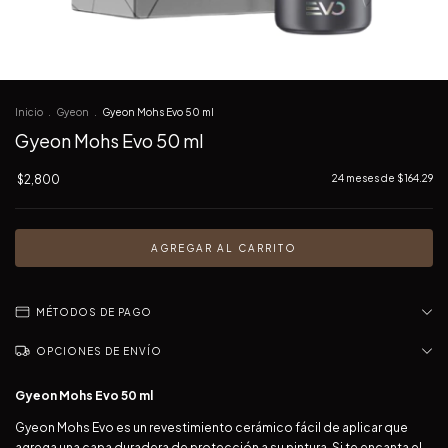
Inicio
.
Gyeon
.
Gyeon Mohs Evo 50 ml
Gyeon Mohs Evo 50 ml
$2,800
24
meses de
$164.29
MÉTODOS DE PAGO
OPCIONES DE ENVÍO
Gyeon Mohs Evo 50 ml
Gyeon Mohs Evo es un revestimiento cerámico fácil de aplicar que
agrega una capa duradera de protección a su pintura. Si te encanta el