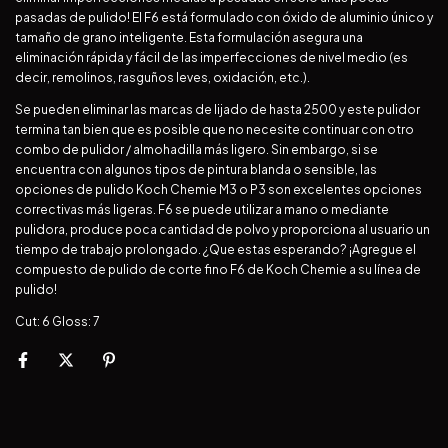
pasadas de pulido! El F6 está formulado con óxido de aluminio único y
tamaño de grano inteligente. Esta formulación asegura una
eliminación rápida y fácil de las imperfecciones de nivel medio (es
decir, remolinos, rasguños leves, oxidación, etc.).
Se pueden eliminar las marcas de lijado de hasta 2500 y este pulidor
termina tan bien que es posible que no necesite continuar con otro
combo de pulidor / almohadilla más ligero. Sin embargo, si se
encuentra con algunos tipos de pintura blanda o sensible, las
opciones de pulido Koch Chemie M3 o P3 son excelentes opciones
correctivas más ligeras. F6 se puede utilizar a mano o mediante
pulidora, produce poca cantidad de polvo y proporciona al usuario un
tiempo de trabajo prolongado. ¿Que estas esperando? ¡Agregue el
compuesto de pulido de corte fino F6 de Koch Chemie a su línea de
pulido!
Cut: 6 Gloss: 7