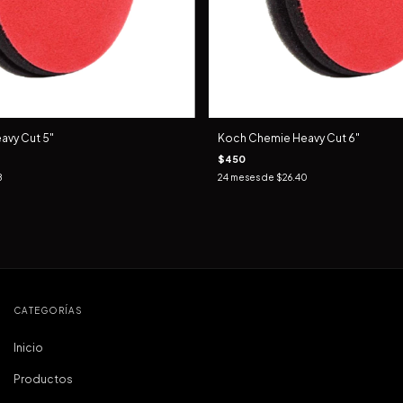
avy Cut 5"
Koch Chemie Heavy Cut 6"
$450
8
24
meses de
$26.40
CATEGORÍAS
Inicio
Productos