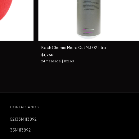
Koch Chemie Micro Cut M3.02 Litro
$1,750
24
meses de
$102.68
CONTACTÁNOS
5213314113892
3314113892