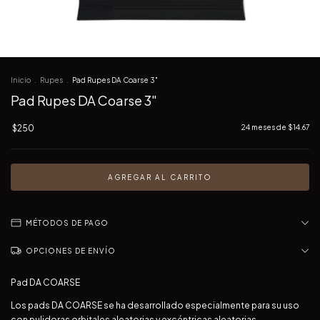
Inicio
.
Rupes
.
Pad Rupes DA Coarse 3"
Pad Rupes DA Coarse 3"
$250
24
meses de
$14.67
MÉTODOS DE PAGO
OPCIONES DE ENVÍO
Pad DA COARSE
Los pads DA COARSE se ha desarrollado especialmente para su uso
con pulidoras orbitales aleatorias y excéntricas aleatorias.