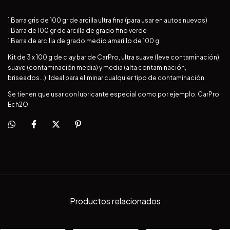
1 Barra gris de 100 gr de arcilla ultra fina (para usar en autos nuevos)
1 Barra de 100 gr de arcilla de grado fino verde
1 Barra de arcilla de grado medio amarillo de 100 g
Kit de 3 x 100 g de clay bar de CarPro, ultra suave (leve contaminación),
suave (contaminación media) y media (alta contaminación,
briseados...). Ideal para eliminar cualquier tipo de contaminación.
Se tienen que usar con lubricante especial como por ejemplo: CarPro
Ech2O.
Productos relacionados