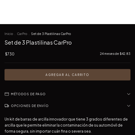
Inicio
.
CarPro
.
Set de 3 Plastilinas CarPro
Set de 3 Plastilinas CarPro
$730
24
meses de
$42.83
MÉTODOS DE PAGO
OPCIONES DE ENVÍO
Un kit de barras de arcilla innovador que tiene 3 grados diferentes de
arcilla que le permite eliminar la contaminación de su automóvil de
forma segura, sin importar cuán fina o severa sea.