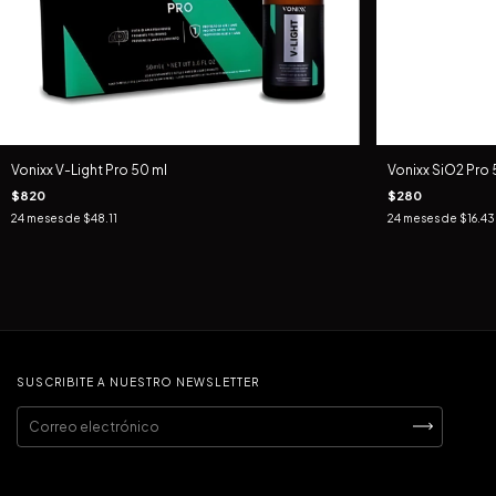
Vonixx V-Light Pro 50 ml
Vonixx SiO2 Pro
$820
$280
24
meses de
$48.11
24
meses de
$16.43
SUSCRIBITE A NUESTRO NEWSLETTER