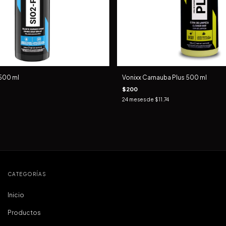
 500 ml
Vonixx Carnauba Plus 500 ml
$200
24
meses de
$11.74
CATEGORÍAS
Inicio
Productos