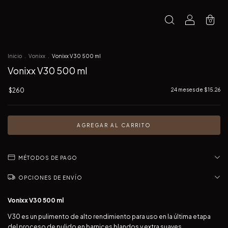
0
Inicio
.
Vonixx
.
Vonixx V30 500 ml
Vonixx V30 500 ml
$260
24
meses de
$15.26
MÉTODOS DE PAGO
OPCIONES DE ENVÍO
Vonixx V30 500 ml
V30 es un pulimento de alto rendimiento para uso en la última etapa
del proceso de pulido en barnices blandos y extra suaves.