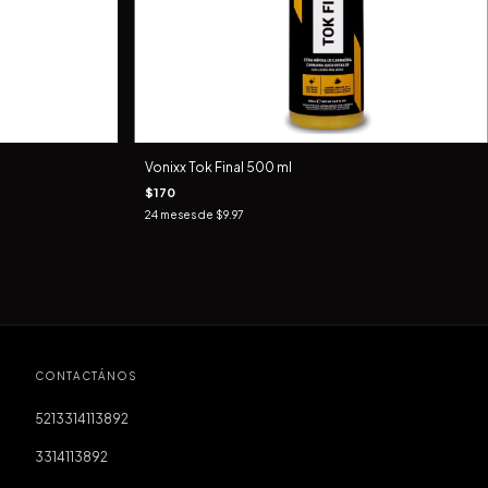
Vonixx Tok Final 500 ml
$170
24
meses de
$9.97
CONTACTÁNOS
5213314113892
3314113892