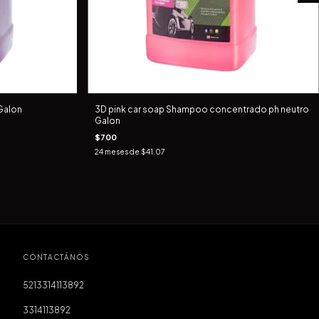
Galon
3D pink car soap Shampoo concentrado ph neutro
Galon
$700
24
meses de
$41.07
CONTACTÁNOS
5213314113892
3314113892