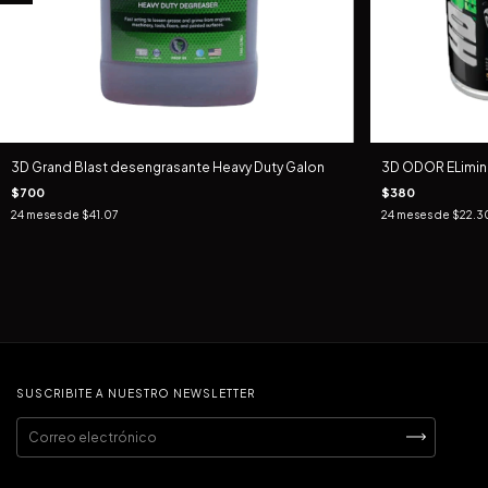
3D Grand Blast desengrasante Heavy Duty Galon
3D ODOR ELimin
$700
$380
24
meses de
$41.07
24
meses de
$22.3
SUSCRIBITE A NUESTRO NEWSLETTER