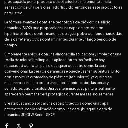
preocupado por el proceso de solicitud o simplemente ama la
sensación de una cera o sellador líquido, entonces este producto es
para usted.
La fórmula avanzada contiene tecnología de dióxido de silicio
cerámico (SIO2) que proporciona una capa de protección
hiperhidrofóbica contra manchas de agua, polvo de frenos, suciedad
de la carretera y otros contaminantes durante un largo período de
tiempo.
Simplemente aplique con una almohadilla aplicadora y limpie con una
toalla de microfibra limpia. La aplicación es tan fácil y no hay
necesidad de frotar, pulir o cualquier desastre como la cera
convencional. La cera de cerámica se puede usar en su pintura, junto
con la moldura cromada y de plástico (recubierto), ya que no se
manchará, o incluso como una capa superior sobre las ceras y
selladores tradicionales. Una vez terminado, su pintura realmente
aparecerá y permanecerá protegida durante meses, no semanas.
Si está buscando aplicar una capa protectora como una capa
protectora, con la aplicación como una cera, ¡busque la cera de
cerámica 3D GLW Series SIO2!