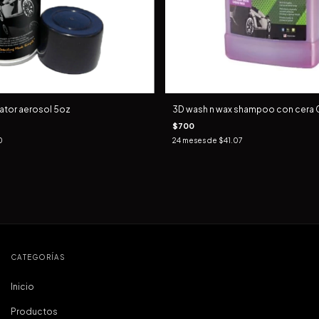
ator aerosol 5oz
3D wash n wax shampoo con cera 
$700
0
24
meses de
$41.07
CATEGORÍAS
Inicio
Productos