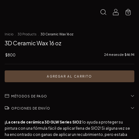
0
Inicio
.
3D Products
.
3D Ceramic Wax 16 oz
3D Ceramic Wax 16 oz
$800
24
meses de
$46.94
MÉTODOS DE PAGO
OPCIONES DE ENVÍO
¡La cera de cerámica 3D GLW Series SIO2
lo ayuda a proteger su
pintura con una fórmula fácil de aplicar llena de SIO2! Si alguna vez se
ha encontrado con ganas de aplicar un recubrimiento, pero estaba