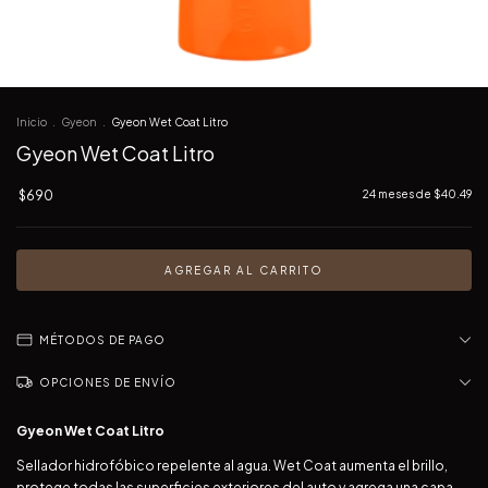
Inicio
.
Gyeon
.
Gyeon Wet Coat Litro
Gyeon Wet Coat Litro
$690
24
meses de
$40.49
MÉTODOS DE PAGO
OPCIONES DE ENVÍO
Gyeon Wet Coat Litro
Sellador hidrofóbico repelente al agua. Wet Coat aumenta el brillo,
protege todas las superficies exteriores del auto y agrega una capa