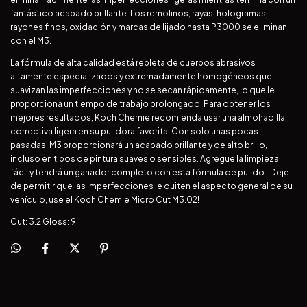
fantástico acabado brillante. Los remolinos, rayas, hologramas,
rayones finos, oxidación y marcas de lijado hasta P3000 se eliminan
con el M3.
La fórmula de alta calidad está repleta de cuerpos abrasivos
altamente especializados y extremadamente homogéneos que
suavizan las imperfecciones y no se secan rápidamente, lo que le
proporciona un tiempo de trabajo prolongado. Para obtener los
mejores resultados, Koch Chemie recomienda usar una almohadilla
correctiva ligera en su pulidora favorita. Con solo unas pocas
pasadas, M3 proporcionará un acabado brillante y de alto brillo,
incluso en tipos de pintura suaves o sensibles. Agregue la limpieza
fácil y tendrá un ganador completo con esta fórmula de pulido. ¡Deje
de permitir que las imperfecciones le quiten el aspecto general de su
vehículo, use el Koch Chemie Micro Cut M3.02!
Cut: 3.2 Gloss: 9