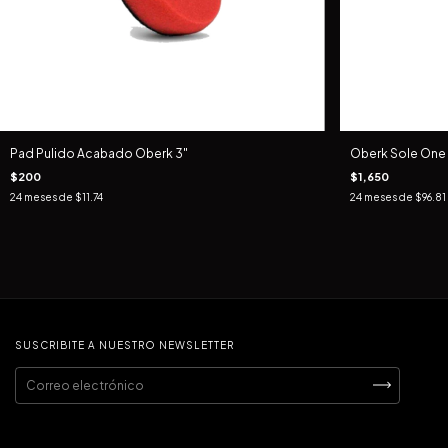
Pad Pulido Acabado Oberk 3"
Oberk Sole One 
$200
$1,650
24
meses de
$11.74
24
meses de
$96.81
SUSCRIBITE A NUESTRO NEWSLETTER