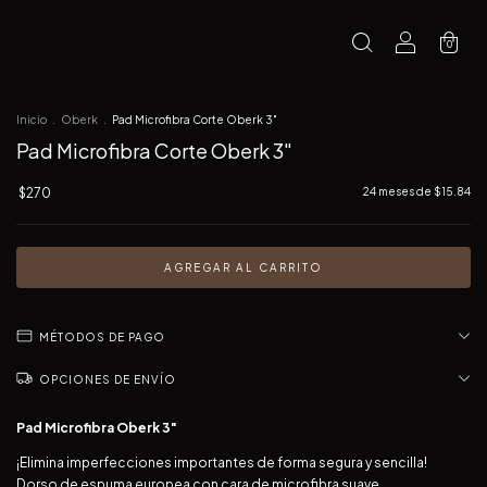
0
Inicio
.
Oberk
.
Pad Microfibra Corte Oberk 3"
Pad Microfibra Corte Oberk 3"
$270
24
meses de
$15.84
MÉTODOS DE PAGO
OPCIONES DE ENVÍO
Pad Microfibra Oberk 3"
¡Elimina imperfecciones importantes de forma segura y sencilla!
Dorso de espuma europea con cara de microfibra suave