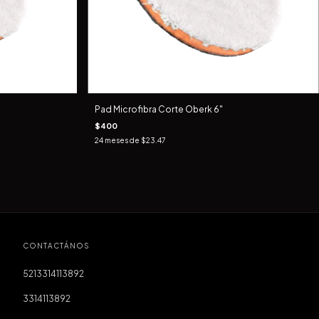
Pad Microfibra Corte Oberk 6"
$400
24
meses de
$23.47
CONTACTÁNOS
5213314113892
3314113892