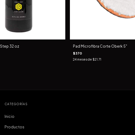
Step 32 oz
Pad Microfibra Corte Oberk 5"
$370
24
meses de
$21.71
CATEGORÍAS
Inicio
Productos